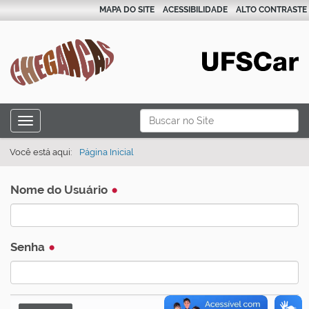
MAPA DO SITE
ACESSIBILIDADE
ALTO CONTRASTE
N
Busca
Toggle navigation
a
Busca Avançada…
v
Você está aqui:
Página Inicial
e
g
Nome do Usuário
a
ç
Senha
ã
o