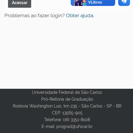
Problemas ao fazer login?
Obter ajuda
.
Universidade Federal de São Carlos
Pró-Reitoria de Graduação
Rodovia Washington Luis, km 235 - São Carlos - SP - BR
CEP: 13565-905
Telefone: (16) 3351-8108
E-mail: prograd@ufscar.br