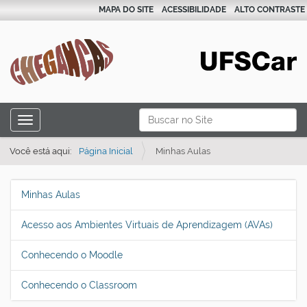
MAPA DO SITE
ACESSIBILIDADE
ALTO CONTRASTE
N
Busca
Toggle navigation
a
Busca Avançada…
v
Você está aqui:
Página Inicial
Minhas Aulas
e
g
N
Minhas Aulas
a
a
Acesso aos Ambientes Virtuais de Aprendizagem (AVAs)
ç
v
ã
e
Conhecendo o Moodle
o
g
Conhecendo o Classroom
a