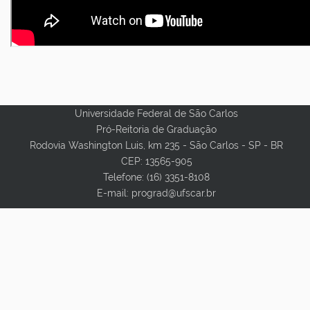
Universidade Federal de São Carlos
Pró-Reitoria de Graduação
Rodovia Washington Luis, km 235 - São Carlos - SP - BR
CEP: 13565-905
Telefone: (16) 3351-8108
E-mail: prograd@ufscar.br