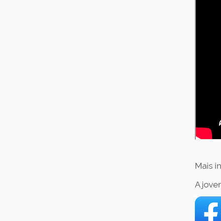
Mais i
A jove