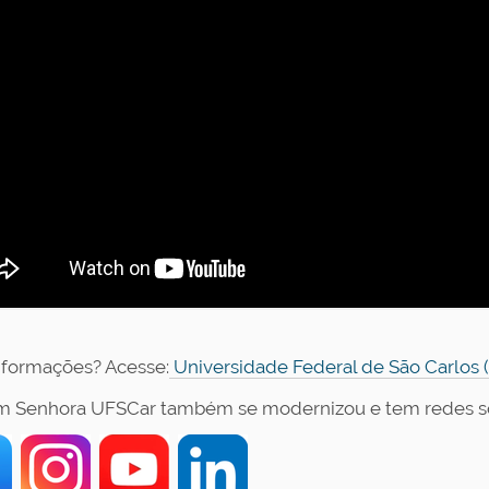
nformações? Acesse:
Universidade Federal de São Carlos (
m Senhora UFSCar também se modernizou e tem redes soc