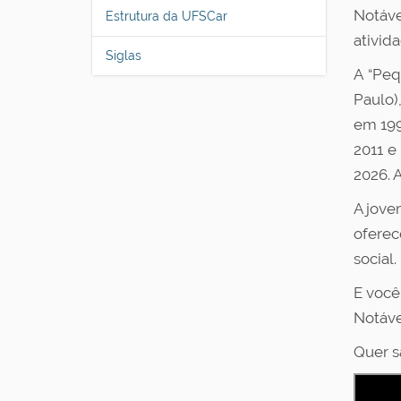
Notáve
Estrutura da UFSCar
a
ativid
ç
Siglas
ã
A “Peq
o
Paulo)
em 199
2011 e
2026. A
A jove
oferec
social.
E você
Notáve
Quer s