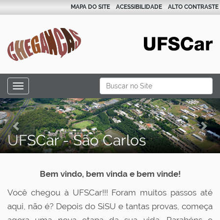
MAPA DO SITE
ACESSIBILIDADE
ALTO CONTRASTE
N
Busca
Toggle navigation
a
Busca Avançada…
P
N
v
r
e
e
g
UFSCar - São Carlos
e
x
a
v
t
ç
i
Bem vindo, bem vinda e bem vinde!
ã
o
o
Você chegou à UFSCar!!! Foram muitos passos até
u
aqui, não é? Depois do SiSU e tantas provas, começa
s